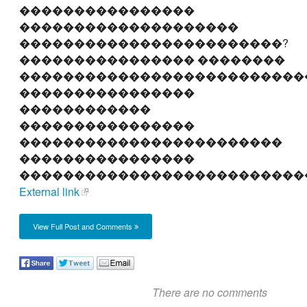
����������������
��������������������
������������������������?
���������������� ��������
��������������������������
����������������
������������
����������������
������������������������
����������������
��������������������������
External link
View Full Post and Comments
There are no comments