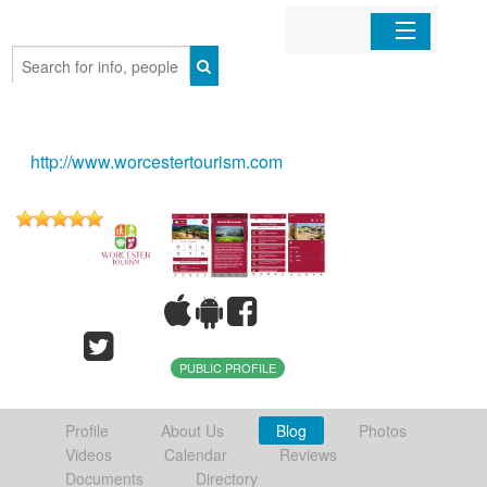
Home
Organizations
http://www.worcestertourism.com
Businesses
Mobile Apps
Sign In
PUBLIC PROFILE
Profile
About Us
Blog
Photos
Videos
Calendar
Reviews
Documents
Directory