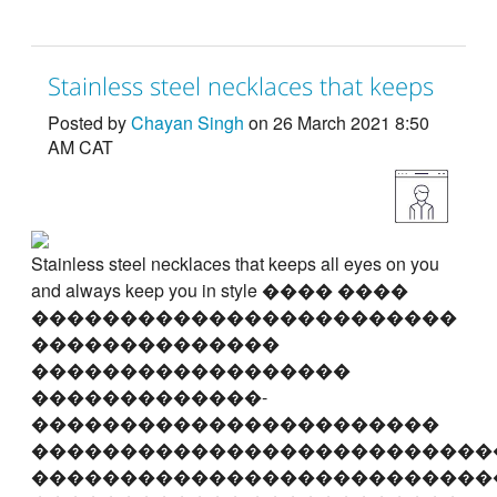
Stainless steel necklaces that keeps
Posted by
Chayan Singh
on 26 March 2021 8:50
AM CAT
Stainless steel necklaces that keeps all eyes on you
and always keep you in style ���� ����
������������������������
��������������
������������������
�������������-
�����������������������
��������������������������
��������������������������