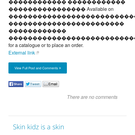
������������ ������������
���������������� Available on
��������������������������
������������������������
������������
��������������������������
for a catalogue or to place an order.
External link
View Full Post and Comments
There are no comments
Skin kidz is a skin