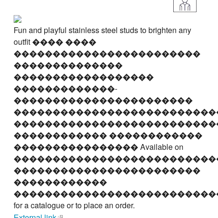
Fun and playful stainless steel studs to brighten any
outfit ���� ����
������������������������
��������������
������������������
�������������-
�����������������������
��������������������������
��������������������������
������������ ������������
���������������� Available on
��������������������������
������������������������
������������
��������������������������
for a catalogue or to place an order.
External link