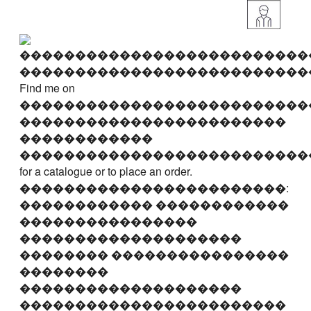
��������������������������
��������������������������
Find me on
��������������������������
������������������������
������������
��������������������������
for a catalogue or to place an order.
������������������������:
������������ ������������
����������������
��������������������
�������� ����������������
��������
��������������������
������������������������