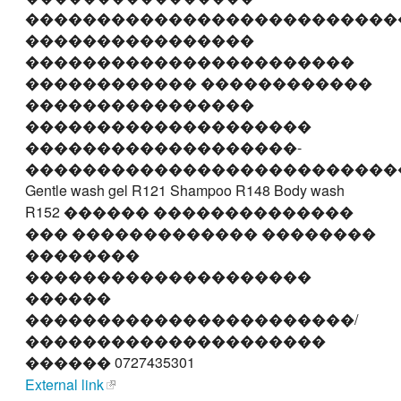
��������������������������
����������������
�����������������������
������������ ������������
����������������
��������������������
�������������������-
��������������������������
Gentle wash gel R121 Shampoo R148 Body wash
R152 ������ ��������������
��� ������������� ��������
��������
��������������������
������
�����������������������/
���������������������
������ 0727435301
External link