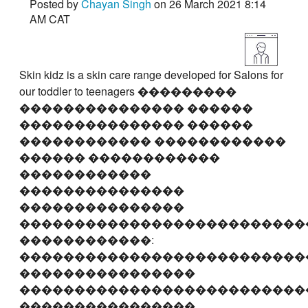
Posted by
Chayan Singh
on 26 March 2021 8:14
AM CAT
Skin kidz is a skin care range developed for Salons for
our toddler to teenagers ���������
��������������� ������
��������������� ������
������������ ������������
������ ������������
������������
���������������
���������������
��������������������������
������������:
��������������������������
����������������
��������������������������
����������������